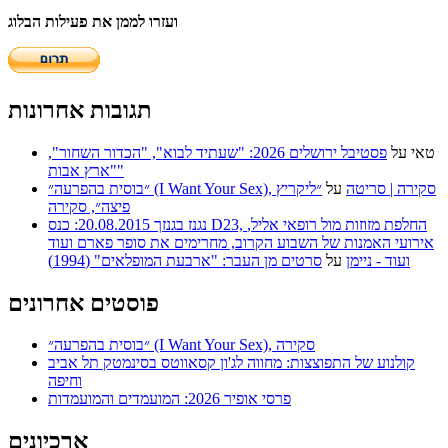
ועזרו לממן את פעילות הבלוג
תגובות אחרונות
טאי
על
פסטיבל ירושלים 2026: "שעתיד לבוא", "הכדור השחור",
"ארץ אבות"
״בוסית בהפרעה״ (I Want Your Sex), סקירה | סריטה
על
״ליקריץ
פיצה״, סקירה
נגנז בגנזך 20.08.2015: כנס D23, החלפת מזוזות מול רופאי אליל,
אירועי האמנות של השבוע הקרוב, מחרימים את סופר פארם ועוד
ועוד - ניימן
על
סרטים מן העבר: "ארבעת המופלאים" (1994)
פוסטים אחרונים
״בוסית בהפרעה״ (I Want Your Sex), סקירה
קולנוע של התפוצצות: מחווה לג'ון קסאווטס בסינמטק תל אביב
וחיפה
פרסי אופיר 2026: המועמדים והמועמדות
ארכיונים