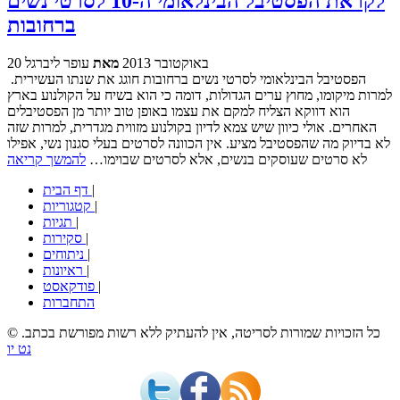
לקראת הפסטיבל הבינלאומי ה-10 לסרטי נשים
ברחובות
20 באוקטובר 2013
מאת
עופר ליברגל
הפסטיבל הבינלאומי לסרטי נשים ברחובות חוגג את שנתו העשירית.
למרות מיקומו, מחוץ ערים הגדולות, דומה כי הוא בשיח על הקולנוע בארץ
הוא דווקא הצליח למקם את עצמו באופן טוב יותר מן הפסטיבלים
האחרים. אולי כיוון שיש צמא לדיון בקולנוע מזווית מגדרית, למרות שזה
לא בדיוק מה שהפסטיבל מציע. אין הכוונה לסרטים בעלי סגנון נשי, אפילו
לא סרטים שעוסקים בנשים, אלא לסרטים שבוימו…
להמשך קריאה
|
דף הבית
|
קטגוריות
|
תגיות
|
סקירות
|
ניתוחים
|
ראיונות
|
פודקאסט
התחברות
© כל הזכויות שמורות לסריטה, אין להעתיק ללא רשות מפורשת בכתב.
נט יו