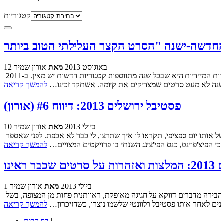
קטגוריות
12 באוגוסט 2013
מאת
אורון שמיר
דבר אחד לפחות אפשר לומר לזכותם של פרסי אופיר בשנים האחרונות - הם משתדלים להיות קשובים למשב הרוח בתעשיה המקומית. אחת התולדות המיידיות היא שבכל שנה מתווספות קטגוריות חדשות יש מאין. ב-2011
 השנה לא מעט סרטים שמצדיקים את קיומה. אשתקד זכינו…
להמשך קריאה
פסטיבל ירושלים 2013: דיווח #6 (אורון)
10 ביולי 2013
מאת
אורון שמיר
שיטת הדיווחים הממוספרים שלנו עובדת נהדר - אין לי מושג איזה יום היום, לפחות כמה פעמים ביום. התוכניות נזילות, ומגיעות רק עד חצות של אותו יום ספציפי, תקראו לו איך שתרצו, לי כבר לא אכפת. לפני שאספר
הפיצ'פוינט, כנס הפי'צינג השנתי בו פרויקטים המצויים…
להמשך קריאה
אינו
1 ביולי 2013
מאת
אורון שמיר
ביום חמישי הקרוב (4.7) ייפתח זו הפעם ה-30 פסטיבל הקולנוע השנתי של ירושלים. למרות המספר העגול והמכובד, הקולות והשמועות שמגיעים מהבירה מדברים דווקא על חגיגה מאופקת, ראוותנית פחות מן המצופה, בשל
נים לאחר אותו פסטיבל רלוונטי שלשמו נוצרו, כשהזיכרון…
להמשך קריאה
|
דף הבית