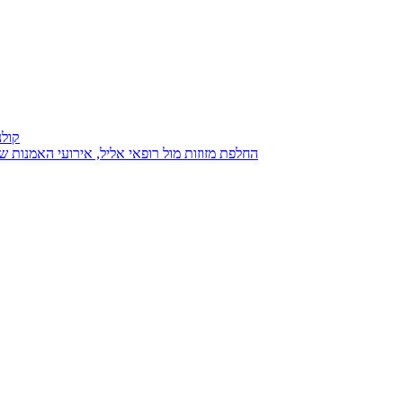
קולנ
נגנז בגנזך 20.08.2015: כנס D23, החלפת מזוזות מול רופאי אליל