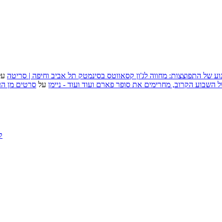
וע של התפוצצות: מחווה לג'ון קסאווטס בסינמטק תל אביב וחיפה | סריטה
על
, אירועי האמנות של השבוע הקרוב, מחרימים את סופר פארם ועוד ועוד - ניימן
על
סרטים מן העב
ק