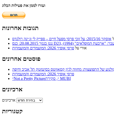
ועזרו לממן את פעילות הבלוג
תגובות אחרונות
אוסקר 2015/16: על זוכי פרסי מפעל חיים – ספייק לי וג׳ינה רולנדס
ר: "ארבעת המופלאים" (1994)
אורי
על
פרסי אופיר 2026: המועמדים והמועמדות
פוסטים אחרונים
ולנוע של התפוצצות: מחווה לג'ון קסאווטס בסינמטק תל אביב וחיפה
פרסי אופיר 2026: המועמדים והמועמדות
״Not a Pretty Picture״, סקירת MUBI
ארכיונים
ארכיונים
קטגוריות