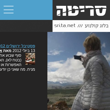
פסטיבל ירושלים 2012: דיווח #5 (אורון)
13 ביולי 2012
מאת
או
סוף שבוע אחר
(בטח לא), הא
האפשרות או ה
מניח. מה שאני כן יוד