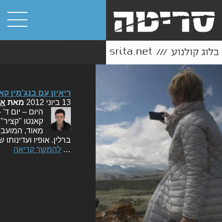
ריאיון עם בנג'מין קא
13 ביוני 2012
מאת
או
מאוד, המועבר 
ברלין. אופיו ועדינותו
…
להמשך קריאה