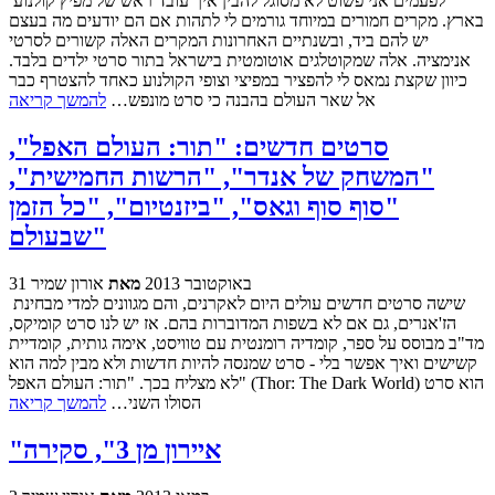
לפעמים אני פשוט לא מסוגל להבין איך עובד ראש של מפיץ קולנוע
בארץ. מקרים חמורים במיוחד גורמים לי לתהות אם הם יודעים מה בעצם
יש להם ביד, ובשנתיים האחרונות המקרים האלה קשורים לסרטי
אנימציה. אלה שמקוטלגים אוטומטית בישראל בתור סרטי ילדים בלבד.
כיוון שקצת נמאס לי להפציר במפיצי וצופי הקולנוע כאחד להצטרף כבר
אל שאר העולם בהבנה כי סרט מונפש…
להמשך קריאה
סרטים חדשים: "תור: העולם האפל",
"המשחק של אנדר", "הרשות החמישית",
"סוף סוף וגאס", "ביזנטיום", "כל הזמן
שבעולם"
31 באוקטובר 2013
מאת
אורון שמיר
שישה סרטים חדשים עולים היום לאקרנים, והם מגוונים למדי מבחינת
הז'אנרים, גם אם לא בשפות המדוברות בהם. אז יש לנו סרט קומיקס,
מד"ב מבוסס על ספר, קומדיה רומנטית עם טוויסט, אימה גותית, קומדיית
קשישים ואיך אפשר בלי - סרט שמנסה להיות חדשות ולא מבין למה הוא
לא מצליח בכך. "תור: העולם האפל" (Thor: The Dark World) הוא סרט
הסולו השני…
להמשך קריאה
"איירון מן 3", סקירה