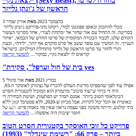
״לצאת נקי״ (Sexy Beast), בחזרה לסרטו
הראשון של ג'ונתן גלייזר
3 בדצמבר 2023
מאת
אורון שמיר
מבלי להתכוון ובאופן ספונטני למדי, רקחנו מיני-פרויקט ג׳ונתן גלייזר
בסריטה. זה התחיל עם אור שחזר אל ״מתחת לעור״, אחד מסרטי העשור
הקודם שלנו, לכבוד הבכורה המקומית של סרטו החדש של הבמאי, ״איזור
העניין״. זה המשיך עם עופר ששב אל סרט מוקדם אף יותר, ״לידה״, וכעת
תורי לחזור עד סרטו הראשון של גלייזר מתחילת המילניום. בישראל
קוראים לו ״לצאת נקי״, במקור…
להמשך קריאה
"בית של חול וערפל", סקירת yes
5 במרץ 2021
מאת
אור סיגולי
אפילו עוד לפני שהספיקו מדינות העולם להכריז על נציגותן לאוסקר ה-93,
היה די ברור ש"עוד סיבוב" מדנמרק הוא המוביל לקטגורית הסרט
הבינלאומי הטוב ביותר. אמנם תמיד יש הפתעות, ושיטת הבחירה די
כאוטית אז הכל יכול לקרות, אבל מכיוון ש-2020, ללא פסטיבל קאן וללא
בתי קולנוע, הייתה משונה בפני עצמה נראה שאין פה באמת פייט. רגע של
חוסר יציבות היה איפשהו…
להמשך קריאה
פרויקט כל זוכי האוסקר בקטגורית הסרט הטוב
ביותר – פרק 66: "רשימת שינדלר" (1993)