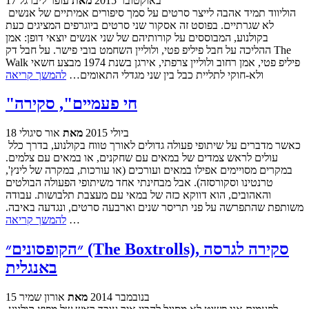
17 באוקטובר 2015
מאת
עופר ליברגל
הוליווד תמיד אהבה לייצר סרטים על סמך סיפורים אמיתיים של אנשים
לא שגרתיים. בפוסט זה אסקור שני סרטים ביוגרפים המציגים כעת
בקולנוע, המבוססים על קורותיהם של שני אנשים יוצאי דופן: אמן
ההליכה על חבל פיליפ פטי, ולוליין השחמט בובי פישר. על חבל דק The
Walk פיליפ פטי, אמן רחוב ולוליין צרפתי, אירגן בשנת 1974 מבצע חשאי
ולא-חוקי לתליית כבל בין שני מגדלי התאומים…
להמשך קריאה
"חי פעמיים", סקירה
18 ביולי 2015
מאת
אור סיגולי
כאשר מדברים על שיתופי פעולה גדולים לאורך טווח בקולנוע, בדרך כלל
עולים לראש צמדים של במאים עם שחקנים, או במאים עם צלמים.
במקרים מסויימים אפילו במאים ועורכים (או עורכות, במקרה של לינץ',
טרנטינו וסקורסזה). אבל מבחינתי אחד משיתופי הפעולה הבולטים
והאהובים, הוא דווקא כזה של במאי עם מעצבת תלבושות. עבודה
משותפת שהתפרשה על פני תריסר שנים וארבעה סרטים, ונגדעה באיבה.
…
להמשך קריאה
״הקופסונים״ (The Boxtrolls), סקירה לגרסה
באנגלית
15 בנובמבר 2014
מאת
אורון שמיר