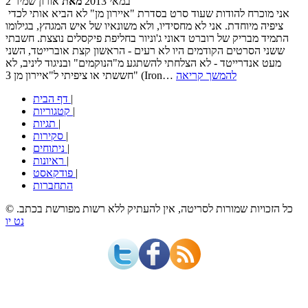
2 במאי 2013
מאת
אורון שמיר
אני מוכרח להודות שעוד סרט בסדרת "איירון מן" לא הביא אותי לכדי
ציפיה מיוחדת. אני לא מחסידיו, ולא משונאיו של איש המגהץ, בגילומו
התמיד מבריק של רוברט דאוני ג'וניור בחליפת פיקסלים נוצצת. חשבתי
ששני הסרטים הקודמים היו לא רעים - הראשון קצת אוברייטד, השני
מעט אנדרייטד - לא הצלחתי להשתגע מ"הנוקמים" ובניגוד ליניב, לא
להמשך קריאה
חששתי או ציפיתי ל"איירון מן 3" (Iron…
|
דף הבית
|
קטגוריות
|
תגיות
|
סקירות
|
ניתוחים
|
ראיונות
|
פודקאסט
התחברות
© כל הזכויות שמורות לסריטה, אין להעתיק ללא רשות מפורשת בכתב.
נט יו