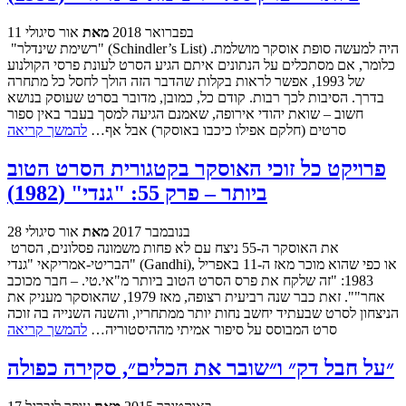
11 בפברואר 2018
מאת
אור סיגולי
"רשימת שינדלר" (Schindler’s List) היה למעשה סופת אוסקר מושלמת.
כלומר, אם מסתכלים על הנתונים איתם הגיע הסרט לעונת פרסי הקולנוע
של 1993, אפשר לראות בקלות שהדבר הזה הולך לחסל כל מתחרה
בדרך. הסיבות לכך רבות. קודם כל, כמובן, מדובר בסרט שעוסק בנושא
חשוב – שואת יהודי אירופה, שאמנם הגיעה למסך בעבר באין ספור
סרטים (חלקם אפילו כיכבו באוסקר) אבל אף…
להמשך קריאה
פרויקט כל זוכי האוסקר בקטגורית הסרט הטוב
ביותר – פרק 55: "גנדי" (1982)
28 בנובמבר 2017
מאת
אור סיגולי
את האוסקר ה-55 ניצח עם לא פחות משמונה פסלונים, הסרט
הבריטי-אמריקאי "גנדי" (Gandhi), או כפי שהוא מוכר מאז ה-11 באפריל
1983: "זה שלקח את פרס הסרט הטוב ביותר מ"אי.טי. – חבר מכוכב
אחר"". זאת כבר שנה רביעית רצופה, מאז 1979, שהאוסקר מעניק את
הניצחון לסרט שבעתיד יחשב נחות יותר ממתחריו, והשנה השנייה בה זוכה
סרט המבוסס על סיפור אמיתי מההיסטוריה…
להמשך קריאה
״על חבל דק״ ו״שובר את הכלים״, סקירה כפולה