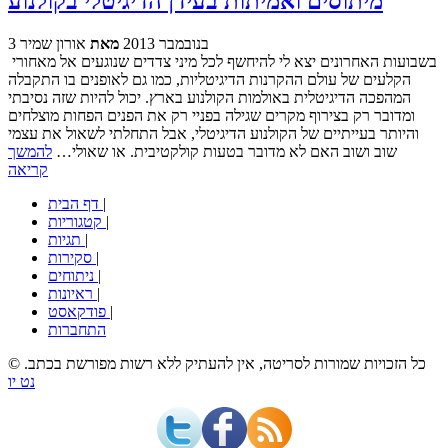
מיתוסים ואמיתות בעידן הדיגיטלי בקולנוע
3 בנובמבר 2013
מאת
אורון שמיר
בשבועות האחרונים יצא לי להיחשף לכל מיני צדדים שנוגעים אל מאחורי
הקלעים של עולם ההקרנות הדיגיטליות, כמו גם לאופנים בו התקבלה
המהפכה הדיגיטלית באולמות הקולנוע בארץ. יכול להיות שזה נסיבתי
ומדובר רק בצירוף מקרים שגילה בפניי רק את הפנים הפחות מוצלחים
והיותר בעייתיים של הקולנוע הדיגיטלי, אבל התחלתי לשאול את עצמי
שוב ושוב האם לא מדובר בטעות קולקטיבית. או שאולי…
להמשך
קריאה
|
דף הבית
|
קטגוריות
|
תגיות
|
סקירות
|
ניתוחים
|
ראיונות
|
פודקאסט
התחברות
© כל הזכויות שמורות לסריטה, אין להעתיק ללא רשות מפורשת בכתב.
נט יו