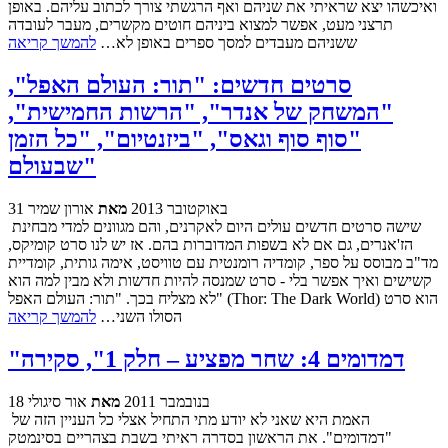
ואיכשהו יצא שראיתי את שניהם ואף הרגשתי צורך לכתוב עליהם. באופן
תרצני מעט, אפשר למצוא ביניהם חוטים מקשרים, מעבר לעובדה
ששניהם מעבדים למסך ספרים באופן לא…
להמשך קריאה
סרטים חדשים: "תור: העולם האפל",
"המשחק של אנדר", "הרשות החמישית",
"סוף סוף וגאס", "ביזנטיום", "כל הזמן
שבעולם"
31 באוקטובר 2013
מאת
אורון שמיר
שישה סרטים חדשים עולים היום לאקרנים, והם מגוונים למדי מבחינת
הז'אנרים, גם אם לא בשפות המדוברות בהם. אז יש לנו סרט קומיקס,
מד"ב מבוסס על ספר, קומדיה רומנטית עם טוויסט, אימה גותית, קומדיית
קשישים ואיך אפשר בלי - סרט שמנסה להיות חדשות ולא מבין למה הוא
לא מצליח בכך. "תור: העולם האפל" (Thor: The Dark World) הוא סרט
הסולו השני…
להמשך קריאה
"דמדומים 4: שחר מפציע – חלק 1", סקירה
18 בנובמבר 2011
מאת
אור סיגולי
האמת היא שאני לא יודע מתי התחיל אצלי כל העניין הזה של
"דמדומים". את הראשון בסדרה ראיתי בשבת בצהריים בסינמטק