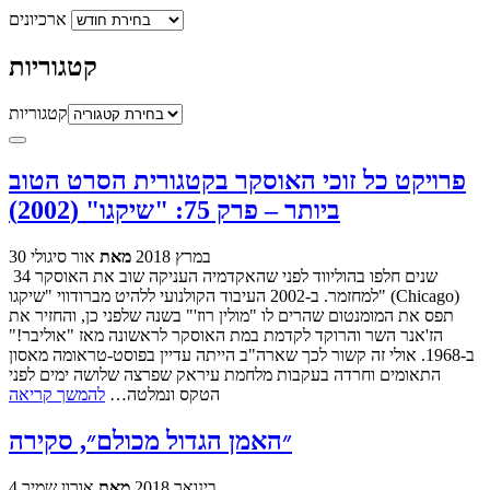
ארכיונים
קטגוריות
קטגוריות
פרויקט כל זוכי האוסקר בקטגורית הסרט הטוב
ביותר – פרק 75: "שיקגו" (2002)
30 במרץ 2018
מאת
אור סיגולי
34 שנים חלפו בהוליווד לפני שהאקדמיה העניקה שוב את האוסקר
למחזמר. ב-2002 העיבוד הקולנועי ללהיט מברודווי "שיקגו" (Chicago)
תפס את המומנטום שהרים לו "מולין רוז'" בשנה שלפני כן, והחזיר את
הז'אנר השר והרוקד לקדמת במת האוסקר לראשונה מאז "אוליבר!"
ב-1968. אולי זה קשור לכך שארה"ב הייתה עדיין בפוסט-טראומה מאסון
התאומים וחרדה בעקבות מלחמת עיראק שפרצה שלושה ימים לפני
הטקס ונמלטה…
להמשך קריאה
״האמן הגדול מכולם״, סקירה
4 בינואר 2018
מאת
אורון שמיר