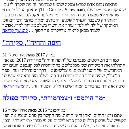
פתאום נכנס אדם לסרט ומגלה שהגיע למחזמר. זה מה שקרה לי עם
״האמן הגדול מכולם״ (The Greatest Showman), שהדקה מהטריילר שלו
שראיתי לא ממש הסגירה את היותו מיוזיקל פר אקסלנס. את הפוסטר
ראיתי רק כשכבר הגעתי לקולנוע, והכיתוב ״מאת כותבי השירים זוכי
האוסקר של ׳לה לה לנד׳״ עורר את חשדי בשלב מאוחר למדי. אפשר
ללמוד מכאן לראות טריילרים עד הסוף,…
להמשך קריאה
"היפה והחיה", סקירה
31 במרץ 2017
מאת
אור סיגולי
כמו רוב הטקסטים שנכתבו על "היפה והחיה" מהדורת 2017, גם אני
התחלתי את הביקורת שלי מכלכליסט בהתייחסות לכל קונספט העיבודים
המחודשים של דיסני לעצמם, מ"מליפיסנט", דרך "סינדרלה" ועד "ספר
הג'ונגל", שהיה ונותר הטוב מכולם עד כה. בשלב הזה נראה לי שיש לנו
כבר שתי עובדות סגורות להשלים איתן: הראשונה היא שאין באמת שום
סיבה או צורך בעיבודים המחודשים האלה. השנייה, זה…
להמשך קריאה
״מר הולמס״ ו״צמרמורת״, סקירה כפולה
16 באוקטובר 2015
מאת
אורון שמיר
אתם ודאי תוהים, ואתן ודאי תוהות, מה הקשר בין סרט המציג את הפן
הקשיש של שרלוק הולמס לבין סרט לילדים על-פי ספרי ״צמרמורת״. ובכן,
לכאורה אין קשר, מלבד העובדה ששניהם שובצו להפצה באותו סופש,