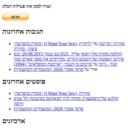
ועזרו לממן את פעילות הבלוג
תגובות אחרונות
״בוסית בהפרעה״ (I Want Your Sex), סקירה | סריטה
על
״ליקריץ
פיצה״, סקירה
נגנז בגנזך 20.08.2015: כנס D23, החלפת מזוזות מול רופאי אליל,
אירועי האמנות של השבוע הקרוב, מחרימים את סופר פארם ועוד
ועוד - ניימן
על
סרטים מן העבר: "ארבעת המופלאים" (1994)
אורי
על
פרסי אופיר 2026: המועמדים והמועמדות
פוסטים אחרונים
״בוסית בהפרעה״ (I Want Your Sex), סקירה
קולנוע של התפוצצות: מחווה לג'ון קסאווטס בסינמטק תל אביב
וחיפה
פרסי אופיר 2026: המועמדים והמועמדות
ארכיונים