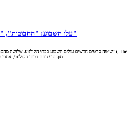
עלו השבוע: "החבובות", "אלוהי הקטל", "מלנכוליה", "סילבסטר בניו יורק", "שירות המתנות החשאי של ארתור", "בונראקו"
שישה סרטים חדשים עולים השבוע בבתי הקולנוע. שלושה מהם בעלי
Muppets") סוף סוף נוחת בבתי הקולנו