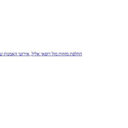
נגנז בגנזך 20.08.2015: כנס D23, החלפת מזוזות מול רופאי אליל