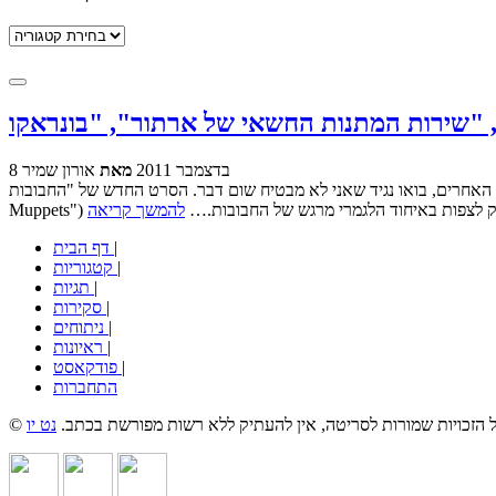
קטגוריות
8 בדצמבר 2011
מאת
אורון שמיר
רים, בואו נגיד שאני לא מבטיח שום דבר. הסרט החדש של "החבובות" ("The
ת החשק לצפות באיחוד הלגמרי מרגש של החבובות.…
להמשך קריאה
|
דף הבית
|
קטגוריות
|
תגיות
|
סקירות
|
ניתוחים
|
ראיונות
|
פודקאסט
התחברות
כל הזכויות שמורות לסריטה, אין להעתיק ללא רשות מפורשת בכתב.
נט יו