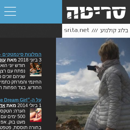
המלצות סינמטקים – יוני
3 ביוני 2018
מאת
עופ
חודש יוני הו
נפתח עם רצף 
שניהם זוכים 
החינמי והמרתק כתמיד
החודש. בצד הפחות חי
על ה-״Manic Pixie Dream Girl״ ותפישת הנשיות
1 ביולי 2014
מאת
אדו
הערה: הטקסט 
500 ימים 
מעט בוק, אפר
בחורה תוססת, פטפטני