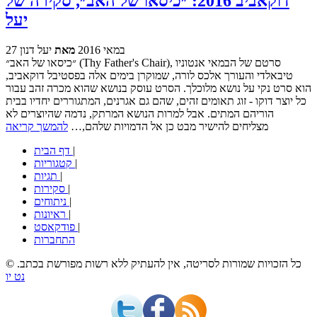
דוקאביב 2016: ״כיסאו של האב״, סקירה של
יעל
27 במאי 2016
מאת
יעל דנון
״כיסאו של האב״ (Thy Father's Chair), סרטם של הבמאי אנטוניו
טיבאלדי והעורך אלכס לורה, שמוקרן בימים אלה בפסטיבל דוקאביב,
הוא סרט נקי על נושא מלוכלך. הסרט עוסק בנושא שהוא מכרה זהב עבור
כל יוצר דוקו - זוג תאומים זהים, שהם גם אגרנים, המתגוררים יחדיו בבית
הוריהם המתים. אבל למרות הנושא המרתק, נדמה שהיוצרים לא
מצליחים להישיר מבט כן אל הדמויות שלהם,…
להמשך קריאה
|
דף הבית
|
קטגוריות
|
תגיות
|
סקירות
|
ניתוחים
|
ראיונות
|
פודקאסט
התחברות
© כל הזכויות שמורות לסריטה, אין להעתיק ללא רשות מפורשת בכתב.
נט יו