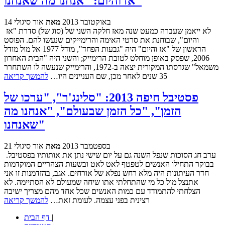
אז והיום: "אנחנו מה שאנחנו"
14 באוקטובר 2013
מאת
אור סיגולי
לא ייאמן שעברה כמעט שנה מאז חלקה השני של (סוג של) סדרת "אז
והיום", שבוחנת את סרטי האימה והרימייקים שנעשו להם. הפוסט
הראשון של "אז והיום" היה "גבעות הפחד", מודל 1977 אל מול מודל
2006, שפסק באופן מוחלט לטובת הרימייק; והשני היה "הבית האחרון
משמאל" שגרסתו המקורית יצאה ב-1972, והרימייק שנעשה לו השתחרר
35 שנים לאחר מכן, שם העניינים היו…
להמשך קריאה
פסטיבל חיפה 2013: "סלינג'ר", "ערכו של
הזמן", "כל הזמן שבעולם", "אנחנו מה
שאנחנו"
21 בספטמבר 2013
מאת
אור סיגולי
ערב חג הסוכות שנפל השנה גם על יום שישי נתן את אותותיו בפסטיבל.
בבוקר התחילו האנשים לטפטף לאט לאט ובשעות הצהריים המוקדמות
חדר העיתונות היה מלא רחש נפלא של אורחים. אגב, בהזדמנות זו אני
אתנצל מול כל מי שהתחלתי אתו שיחה שמעולם לא הסתיימה. לא
הצלחתי להתמודד עם כמות האנשים שכל אחד מהם מצריך ישיבה
רצינית בפני עצמה. לעומת זאת…
להמשך קריאה
|
דף הבית