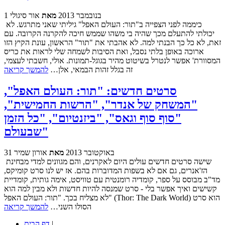
1 בנובמבר 2013
מאת
אור סיגולי
כיממה לפני הצפייה ב"תור: העולם האפל" גיליתי שאני מתרגש. לא
יכולתי להתעלם מכך שהיה בי משהו שממש חיכה להקרנה הקרובה. עם
זאת, לא כל כך הבנתי למה. לא אהבתי את "תור" הראשון, עונת הקיץ הזו
ארוכה באופן בלתי נסבל, ואת הסיבות לשמחה שלי לראות את כריס
המסוורת' אפשר לנטרל בשיטוט מהיר בגוגל-תמונות. אולי, חשבתי לעצמי,
זה בגלל זהות הבמאי, אלן…
להמשך קריאה
סרטים חדשים: "תור: העולם האפל",
"המשחק של אנדר", "הרשות החמישית",
"סוף סוף וגאס", "ביזנטיום", "כל הזמן
שבעולם"
31 באוקטובר 2013
מאת
אורון שמיר
שישה סרטים חדשים עולים היום לאקרנים, והם מגוונים למדי מבחינת
הז'אנרים, גם אם לא בשפות המדוברות בהם. אז יש לנו סרט קומיקס,
מד"ב מבוסס על ספר, קומדיה רומנטית עם טוויסט, אימה גותית, קומדיית
קשישים ואיך אפשר בלי - סרט שמנסה להיות חדשות ולא מבין למה הוא
לא מצליח בכך. "תור: העולם האפל" (Thor: The Dark World) הוא סרט
הסולו השני…
להמשך קריאה
|
דף הבית