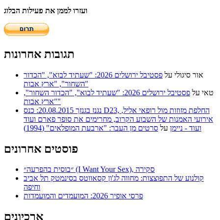
ועזרו לממן את פעילות הבלוג
תגובות אחרונות
אור סיגולי
על
פסטיבל ירושלים 2026: "שעתיד לבוא", "הכדור
השחור", "ארץ אבות"
טאי
על
פסטיבל ירושלים 2026: "שעתיד לבוא", "הכדור השחור",
"ארץ אבות"
נגנז בגנזך 20.08.2015: כנס D23, החלפת מזוזות מול רופאי אליל,
אירועי האמנות של השבוע הקרוב, מחרימים את סופר פארם ועוד
ועוד - ניימן
על
סרטים מן העבר: "ארבעת המופלאים" (1994)
פוסטים אחרונים
״בוסית בהפרעה״ (I Want Your Sex), סקירה
קולנוע של התפוצצות: מחווה לג'ון קסאווטס בסינמטק תל אביב
וחיפה
פרסי אופיר 2026: המועמדים והמועמדות
ארכיונים