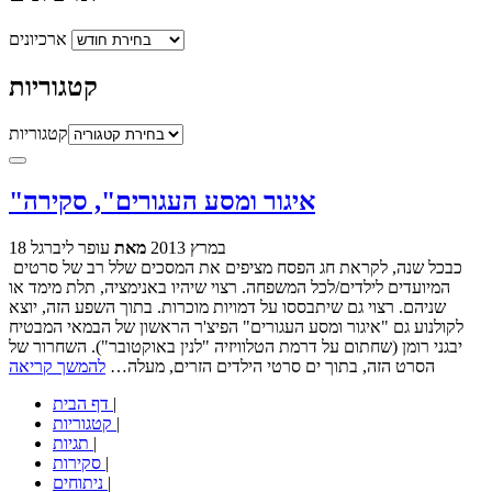
ארכיונים
קטגוריות
קטגוריות
"איגור ומסע העגורים", סקירה
18 במרץ 2013
מאת
עופר ליברגל
כבכל שנה, לקראת חג הפסח מציפים את המסכים שלל רב של סרטים
המיועדים לילדים/לכל המשפחה. רצוי שיהיו באנימציה, תלת מימד או
שניהם. רצוי גם שיתבססו על דמויות מוכרות. בתוך השפע הזה, יוצא
לקולנוע גם "איגור ומסע העגורים" הפיצ'ר הראשון של הבמאי המבטיח
יבגני רומן (שחתום על דרמת הטלוויזיה "לנין באוקטובר"). השחרור של
הסרט הזה, בתוך ים סרטי הילדים הזרים, מעלה…
להמשך קריאה
|
דף הבית
|
קטגוריות
|
תגיות
|
סקירות
|
ניתוחים