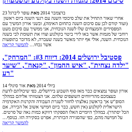
סיכום 2014: מגמות השנה בקולנוע ומשמעותן
23 בדצמבר 2014
מאת
עופר ליברגל
אחרי שאור התחיל את שלב סיכומי השנה עם רגעי השנה ביום ראשון
(ועוד קודם לכן עם סיכום השנה בתחום האימה), ובשני אורון המשיך עם
המפסידים והמנצחים שלו לשנה הנוכחית, אני ממשיך עם סיכום מעט
רוחבי של מגמות אשר באו לידי ביטוי בקולנוע וצדו את תשומת לבי בשנה
הנוכחית. השנה, אולי אף יותר מאשר בשנה שעברה, לא מדובר בתופעות
אשר נכחו…
להמשך קריאה
פסטיבל ירושלים 2014: דיווח #3: "המרחק",
"ילדה נצחית", "איש ההמון", "קנאה", "שיער
רע"
14 ביולי 2014
מאת
אור סיגולי
אורון ועופר נמצאים כבר מאז סוף השבוע בירושלים, כפי שיכולתם לדעת
בעצמכם מהדיווחים השוצפים שלהם. אני הצטוותי אליהם במהלך
הסופ"ש אך בראשון נאלצתי לחזור לשגרת העבודה והקרנות האקדמיה
הישראלית לקולנוע (אין חשש, כבר ביום חמישי אשוב אל הבירה, אם
הכל יסתדר). במהלך היומיים האלו הספקתי דווקא כמות נאה של סרטים.
על חמישה מהם, כפי שהסגירה הכותרת, אפרט בסקירה הזו. בנוסף…
להמשך קריאה