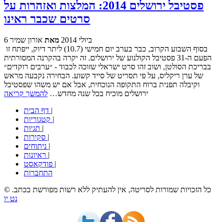
פסטיבל ירושלים 2014: המלצות ואזהרות על
סרטים שכבר ראינו
6 ביולי 2014
מאת
אורון שמיר
בסוף השבוע הקרוב, כבר בערב יום חמישי (10.7) ליתר דיוק, ייפתח זו
הפעם ה-31 פסטיבל הקולנוע של ירושלים. זה יקרה בהקרנה המסורתית
בבריכת הסולטן, ושוב זהו סרט ישראלי שזוכה לכבוד - ״ערבים רוקדים״
של ערן ריקליס, על פי תסריט של סייד קשוע. הבחירה נקבעה מראש
וקיבלה תפנית ברוח התקופה הנוכחית, אבל אם יש משהו שפסטיבל
ירושלים מוכיח בכל שנה מחדש…
להמשך קריאה
|
דף הבית
|
קטגוריות
|
תגיות
|
סקירות
|
ניתוחים
|
ראיונות
|
פודקאסט
התחברות
© כל הזכויות שמורות לסריטה, אין להעתיק ללא רשות מפורשת בכתב.
נט יו