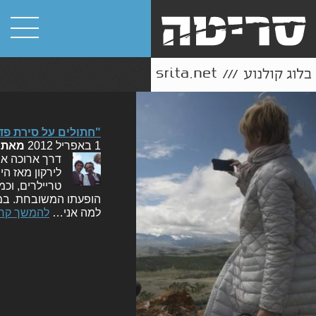
"חתולים על סירת פד
1 באפריל 2012
מאת
דרך ארוכה אר
לירקון מאז הי
טריילרים, וכמ
הופעתו המשובחת. במה
למה אני…
להמשך קרי