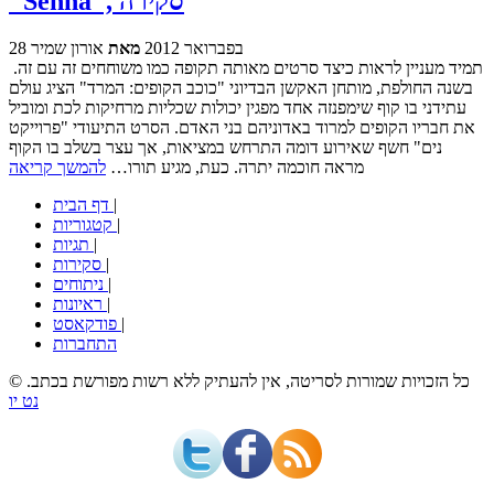
"Senna", סקירה
28 בפברואר 2012
מאת
אורון שמיר
תמיד מעניין לראות כיצד סרטים מאותה תקופה כמו משוחחים זה עם זה.
בשנה החולפת, מותחן האקשן הבדיוני "כוכב הקופים: המרד" הציג עולם
עתידני בו קוף שימפנזה אחד מפגין יכולות שכליות מרחיקות לכת ומוביל
את חבריו הקופים למרוד באדוניהם בני האדם. הסרט התיעודי "פרוייקט
נים" חשף שאירוע דומה התרחש במציאות, אך עצר בשלב בו הקוף
מראה חוכמה יתרה. כעת, מגיע תורו…
להמשך קריאה
|
דף הבית
|
קטגוריות
|
תגיות
|
סקירות
|
ניתוחים
|
ראיונות
|
פודקאסט
התחברות
© כל הזכויות שמורות לסריטה, אין להעתיק ללא רשות מפורשת בכתב.
נט יו