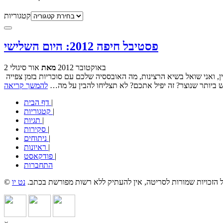
קטגוריות
פסטיבל חיפה 2012: היום השלישי
2 באוקטובר 2012
מאת
אור סיגולי
אז לפני שנדבר קצת על היום שהיה, ברצוני להפנות שאלה מרכזית אל אילו מבין קוראינו שמשתייכים לקבוצת צופי קולנוע מעל גיל 45: אני חייב להבין, ואני שואל בשיא הרצינות, מה האובססיה שלכם עם סוכריות בזמן צפייה
יותר שנוצר? זה יפיל אתכם? לא תצליחו להבין על מה…
להמשך קריאה
|
דף הבית
|
קטגוריות
|
תגיות
|
סקירות
|
ניתוחים
|
ראיונות
|
פודקאסט
התחברות
כל הזכויות שמורות לסריטה, אין להעתיק ללא רשות מפורשת בכתב.
נט יו