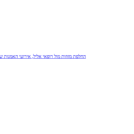
נגנז בגנזך 20.08.2015: כנס D23, החלפת מזוזות מול רופאי אליל