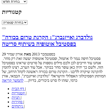
ארכיונים
קטגוריות
קטגוריות
"גולדברג ואייזנברג": הקרנת טרום בכורה
בפסטיבל אוטופיה בשיתוף סריטה
29 בספטמבר 2013
מאת
אורון שמיר
פסטיבל חיפה נגמר לו אתמול, ופסטיבל אוטופיה יעשה זאת רק מחר.
אנחנו עוד חייבים לכן ולכם מילים נוספות על סרטים שראינו בפסטיבל
הזה, ולשם כך יהיה כאן עופר מחר בבוקר. אבל עוד הערב, רצינו להזמין
להקרנה שיקרה לליבנו - הקרנת טרום בכורה ראשונה לקהל הרחב, של
המותחן הפסיכולוגי האפלולי והישראלי "גולדברג ואייזנברג". הבמאי, אורן
כרמי, שזהו לו סרט ביכורים, בדיוק…
להמשך קריאה
|
דף הבית
|
קטגוריות
|
תגיות
|
סקירות
|
ניתוחים