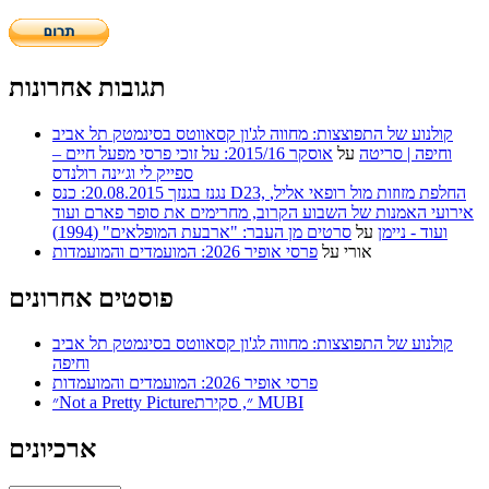
תגובות אחרונות
קולנוע של התפוצצות: מחווה לג'ון קסאווטס בסינמטק תל אביב
וחיפה | סריטה
על
אוסקר 2015/16: על זוכי פרסי מפעל חיים –
ספייק לי וג׳ינה רולנדס
נגנז בגנזך 20.08.2015: כנס D23, החלפת מזוזות מול רופאי אליל,
אירועי האמנות של השבוע הקרוב, מחרימים את סופר פארם ועוד
ועוד - ניימן
על
סרטים מן העבר: "ארבעת המופלאים" (1994)
אורי
על
פרסי אופיר 2026: המועמדים והמועמדות
פוסטים אחרונים
קולנוע של התפוצצות: מחווה לג'ון קסאווטס בסינמטק תל אביב
וחיפה
פרסי אופיר 2026: המועמדים והמועמדות
״Not a Pretty Picture״, סקירת MUBI
ארכיונים