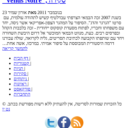
"Venus Noire", סקירה
23 בנובמבר 2011
מאת
אורון שמיר
בשנת 2007 זכה הבמאי הצרפתי עבדלטיף קשיש לתהודה עולמית, עם
סרטו "הגרגר והדג". הסיפור על המהגר הצפון-אפריקאי אשר ניסה, יחד
עם משפחתו וחבריו, לפתוח מסעדת קוסקוס ייחודית - זכה בלבבות הקהל
ובפרסים רבים. כעת, מנווט הבמאי המוכשר אל דרום היבשת השחורה
ויחד עם שותפתו הקבועה לכתיבת תסריטים, גליה לקרואה, שולה עבורנו
דרמה היסטורית המבוססת על סיפור אמיתי. במרכזו, אשה אחת…
להמשך קריאה
|
דף הבית
|
קטגוריות
|
תגיות
|
סקירות
|
ניתוחים
|
ראיונות
|
פודקאסט
התחברות
© כל הזכויות שמורות לסריטה, אין להעתיק ללא רשות מפורשת בכתב.
נט יו