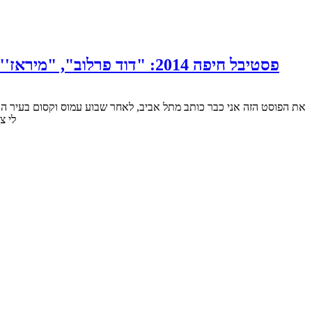
פסטיבל חיפה 2014: "דוד פרלוב", "מיראז'", "המילה", "כל מה שאהבנו", "לעולם בעקבות הספארקס", "אהבה מטורפת" והסיכום של עופר
לי צ