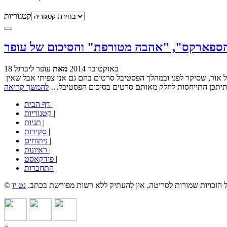
קטגוריות
18 באוקטובר 2014
מאת
עופר ליברגל
את הפוסט הזה אני כבר כותב מתל אביב, לאחר שבוע עמוס וקסום בעיר הכרמל, בו צפיתי בעוד מספר רב של סרטים. לא עמדתי בקצב העדכון היומי של אור, שסיקר לפני ובמהלך הפסטיבל סרטים בהם גם אני צפיתי אבל שאין
. תיתכן התייחסות לחלק מאותם סרטים בסיכום הפסטיבל…
להמשך קריאה
|
דף הבית
|
קטגוריות
|
תגיות
|
סקירות
|
ניתוחים
|
ראיונות
|
פודקאסט
התחברות
כל הזכויות שמורות לסריטה, אין להעתיק ללא רשות מפורשת בכתב.
נט יו