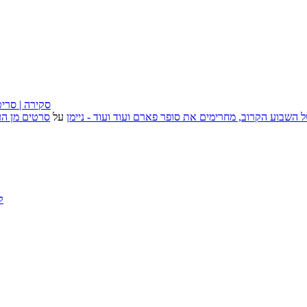
״בוסית בהפרעה״ (I Want Your Sex), סקירה
, אירועי האמנות של השבוע הקרוב, מחרימים את סופר פארם ועוד ועוד - ניימן
על
סרטים מן העב
ק