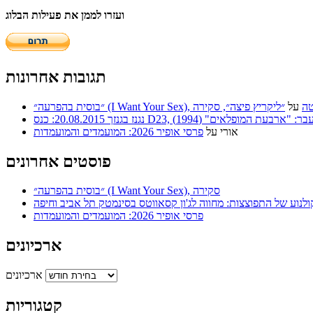
ועזרו לממן את פעילות הבלוג
תגובות אחרונות
 | סריטה
על
״ליקריץ פיצה״, סקירה
ר: "ארבעת המופלאים" (1994)
אורי
על
פרסי אופיר 2026: המועמדים והמועמדות
פוסטים אחרונים
״בוסית בהפרעה״ (I Want Your Sex), סקירה
ולנוע של התפוצצות: מחווה לג'ון קסאווטס בסינמטק תל אביב וחיפה
פרסי אופיר 2026: המועמדים והמועמדות
ארכיונים
ארכיונים
קטגוריות