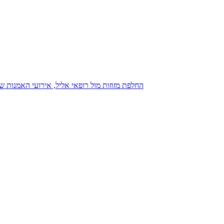
נגנז בגנזך 20.08.2015: כנס D23, החלפת מזוזות מול רופאי אליל