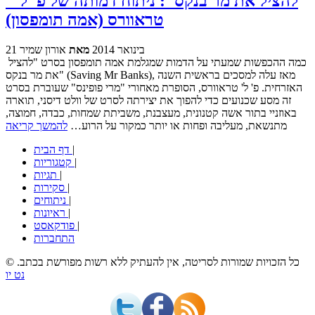
"להציל את מר בנקס": ניתוח דמותה של פ' ל'
טראוורס (אמה תומפסון)
21 בינואר 2014
מאת
אורון שמיר
כמה ההכפשות שמעתי על הדמות שמגלמת אמה תומפסון בסרט "להציל
את מר בנקס" (Saving Mr Banks), מאז עלה למסכים בראשית השנה
האזרחית. פ' ל' טראוורס, הסופרת מאחורי "מרי פופינס" שעוברת בסרט
זה מסע שכנועים כדי להפוך את יצירתה לסרט של וולט דיסני, תוארה
באוזניי בתור אשה קטנונית, מעצבנת, משביתת שמחות, כבדה, חמוצה,
מתנשאת, מעליבה ופחות או יותר כמקור על הרוע…
להמשך קריאה
|
דף הבית
|
קטגוריות
|
תגיות
|
סקירות
|
ניתוחים
|
ראיונות
|
פודקאסט
התחברות
© כל הזכויות שמורות לסריטה, אין להעתיק ללא רשות מפורשת בכתב.
נט יו