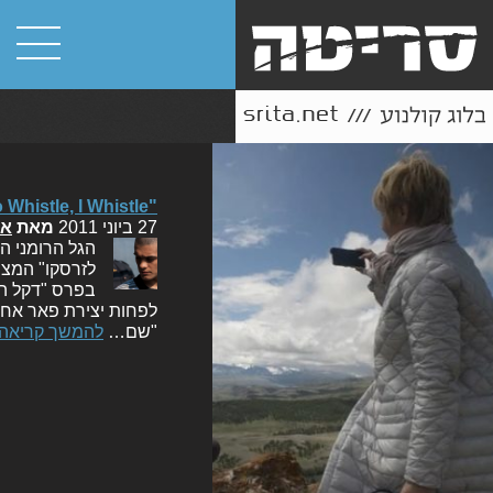
"If I Want to Whistle, I Whistle", סקירה
27 ביוני 2011
מאת
או
בפרס "דקל הז
לפחות יצירת פאר אחת 
"שם…
להמשך קריאה