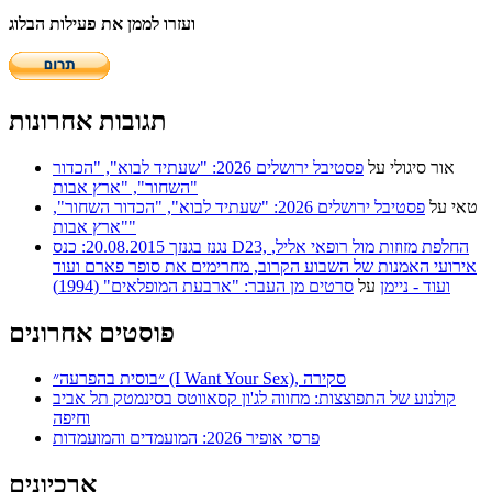
ועזרו לממן את פעילות הבלוג
תגובות אחרונות
אור סיגולי
על
פסטיבל ירושלים 2026: "שעתיד לבוא", "הכדור
השחור", "ארץ אבות"
טאי
על
פסטיבל ירושלים 2026: "שעתיד לבוא", "הכדור השחור",
"ארץ אבות"
נגנז בגנזך 20.08.2015: כנס D23, החלפת מזוזות מול רופאי אליל,
אירועי האמנות של השבוע הקרוב, מחרימים את סופר פארם ועוד
ועוד - ניימן
על
סרטים מן העבר: "ארבעת המופלאים" (1994)
פוסטים אחרונים
״בוסית בהפרעה״ (I Want Your Sex), סקירה
קולנוע של התפוצצות: מחווה לג'ון קסאווטס בסינמטק תל אביב
וחיפה
פרסי אופיר 2026: המועמדים והמועמדות
ארכיונים