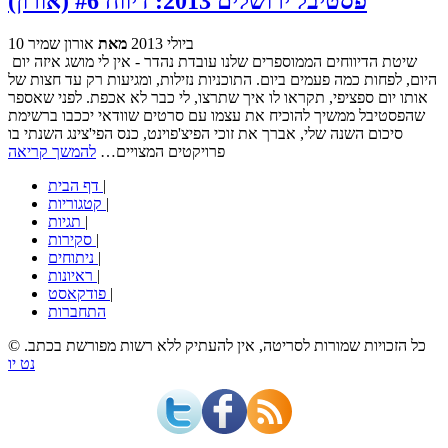
פסטיבל ירושלים 2013: דיווח #6 (אורון)
10 ביולי 2013
מאת
אורון שמיר
שיטת הדיווחים הממוספרים שלנו עובדת נהדר - אין לי מושג איזה יום
היום, לפחות כמה פעמים ביום. התוכניות נזילות, ומגיעות רק עד חצות של
אותו יום ספציפי, תקראו לו איך שתרצו, לי כבר לא אכפת. לפני שאספר
שהפסטיבל ממשיך להוכיח את עצמו עם סרטים שוודאי יככבו ברשימת
סיכום השנה שלי, אברך את זוכי הפיצ'פוינט, כנס הפי'צינג השנתי בו
פרויקטים המצויים…
להמשך קריאה
|
דף הבית
|
קטגוריות
|
תגיות
|
סקירות
|
ניתוחים
|
ראיונות
|
פודקאסט
התחברות
© כל הזכויות שמורות לסריטה, אין להעתיק ללא רשות מפורשת בכתב.
נט יו