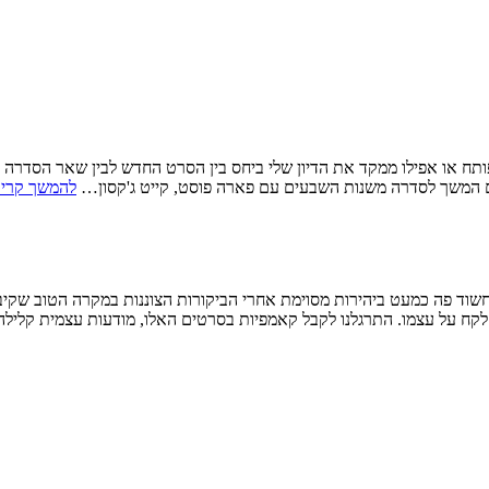
צ'ארלי" (Charlie's Angels) - סרט שהוא רימייק וגם המשך לסדרה משנות השבעים עם פארה פוסט, קייט ג'קסון…
להמשך קרי
 לקח על עצמו. התרגלנו לקבל קאמפיות בסרטים האלו, מודעות עצמית קליל