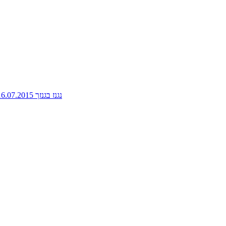
נגנז בגנזך 16.07.2015: פלוטו, אספנית ספרי אוכל, האביב הכורדי, בית ספר לשותים מתחילים ועוד ועוד - ניימן