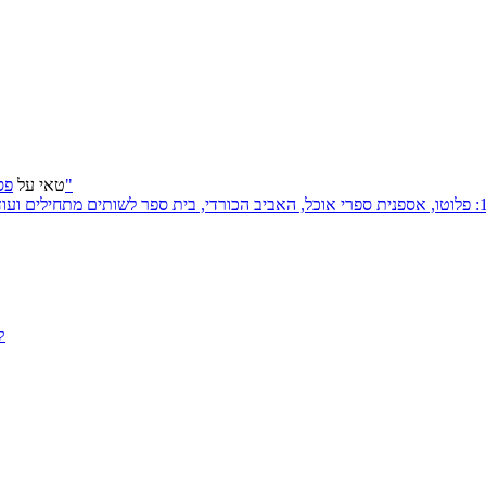
פסטיבל ירושלים 2026: "שעתיד לבוא", "הכדור השחור", "ארץ אבות"
טאי
על
ק