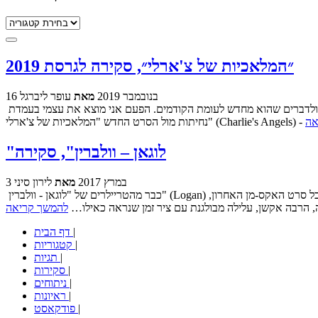
קטגוריות
״המלאכיות של צ'ארלי״, סקירה לגרסת 2019
16 בנובמבר 2019
מאת
עופר ליברגל
בדרך כלל, בסקירות על סרט שהוא חלק מסדרת סרטים או מותג, אני פותח או אפילו ממקד את הדיון שלי ביחס בין הסרט החדש לבין שאר הסדרה ולדברים שהוא מחדש לעומת הקודמים. הפעם אני מוצא את עצמי בעמדת
אה
"לוגאן – וולברין", סקירה
3 במרץ 2017
מאת
לירון סיני
כבר מהטריילרים של "לוגאן - וולברין" (Logan) היה אפשר לחוש ברף מאוד גבוה שהסרט מציב לעצמו. אפשר היה לחשוד פה כמעט ביהירות מסוימת אחרי הביקורות הצוננות במקרה הטוב שקיבל סרט האקס-מן האחרון,
ה, הרבה אקשן, עלילה מבולגנת עם ציר זמן שנראה כאילו…
להמשך קריאה
|
דף הבית
|
קטגוריות
|
תגיות
|
סקירות
|
ניתוחים
|
ראיונות
|
פודקאסט