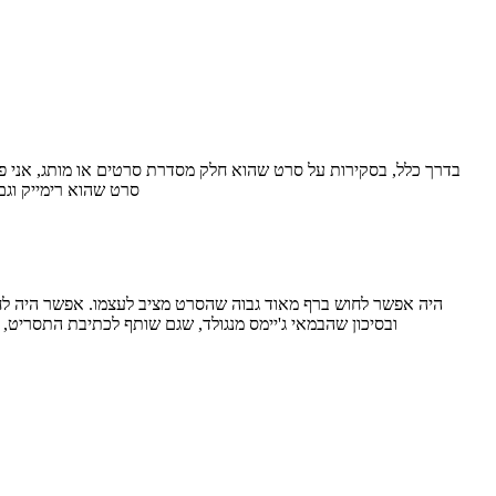
נחיתות מול הסרט החדש "המלאכיות של 
ובסיכון שהבמאי ג'יימס מנגולד, שגם שותף לכתיבת התסריט,