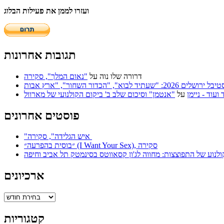
ועזרו לממן את פעילות הבלוג
תגובות אחרונות
דרורה שלו נוה
על
"נאום המלך", סקירה
על
"אנטמן" וסיכום שלב ב' ביקום הקולנועי של מארוול
פוסטים אחרונים
"איש הגלידה", סקירה
״בוסית בהפרעה״ (I Want Your Sex), סקירה
ולנוע של התפוצצות: מחווה לג'ון קסאווטס בסינמטק תל אביב וחיפה
ארכיונים
ארכיונים
קטגוריות