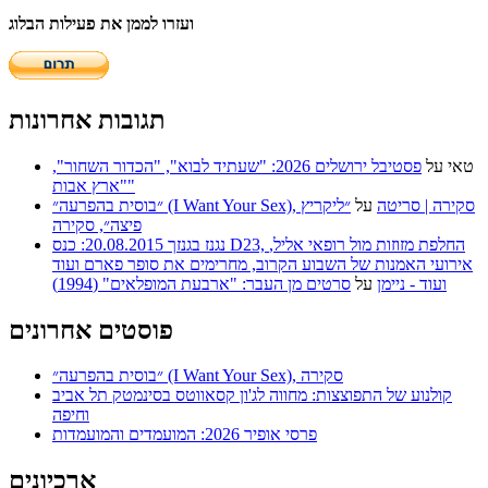
ועזרו לממן את פעילות הבלוג
תגובות אחרונות
טאי
על
פסטיבל ירושלים 2026: "שעתיד לבוא", "הכדור השחור",
"ארץ אבות"
״בוסית בהפרעה״ (I Want Your Sex), סקירה | סריטה
על
״ליקריץ
פיצה״, סקירה
נגנז בגנזך 20.08.2015: כנס D23, החלפת מזוזות מול רופאי אליל,
אירועי האמנות של השבוע הקרוב, מחרימים את סופר פארם ועוד
ועוד - ניימן
על
סרטים מן העבר: "ארבעת המופלאים" (1994)
פוסטים אחרונים
״בוסית בהפרעה״ (I Want Your Sex), סקירה
קולנוע של התפוצצות: מחווה לג'ון קסאווטס בסינמטק תל אביב
וחיפה
פרסי אופיר 2026: המועמדים והמועמדות
ארכיונים