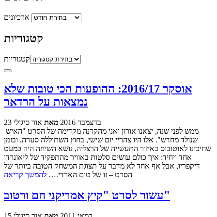
ארכיונים
קטגוריות
קטגוריות
אוסקר 2016/17: ההופעות הכי טובות שלא
נמצאות על הרדאר
23 בדצמבר 2016
מאת
אור סיגולי
ממש לפני שנה, יצאנו אורון ואני מהקרנה מקדימה של הסרט "האיש
שנולד מחדש". אלו היו צהריי יום שישי, בחוץ השתוללה סערה, ובזמן
שחיכינו לאוטובוס באיזור התעשייה של הרצליה, נושא השיחה היה כמעט
אחד ויחיד: איך כולם עושים סלטות באוויר מהתפקיד של ליאונרדו
דיקפריו, אבל אף אחד לא מדבר על תצוגת המשחק הטובה ביותר של
הסרט – זו של טום הארדי.…
להמשך קריאה
עשור לסרט "קיץ אמריקני חם ורטוב"
15 במאי 2011
מאת
אור סיגולי