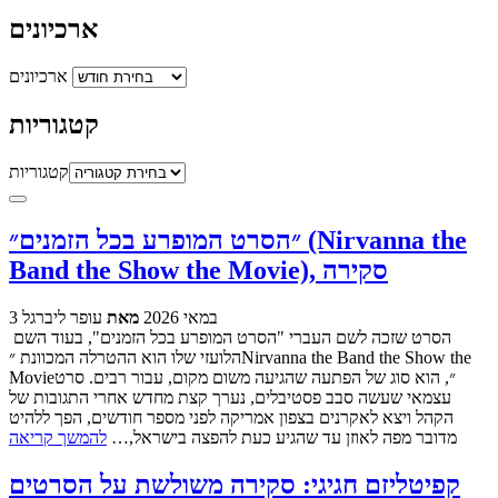
ארכיונים
ארכיונים
קטגוריות
קטגוריות
״הסרט המופרע בכל הזמנים״ (Nirvanna the
Band the Show the Movie), סקירה
3 במאי 2026
מאת
עופר ליברגל
הסרט שזכה לשם העברי "הסרט המופרע בכל הזמנים", בעוד השם
הלועזי שלו הוא ההטרלה המכוונת ״Nirvanna the Band the Show the
Movie״, הוא סוג של הפתעה שהגיעה משום מקום, עבור רבים. סרט
עצמאי שעשה סבב פסטיבלים, נערך קצת מחדש אחרי התגובות של
הקהל ויצא לאקרנים בצפון אמריקה לפני מספר חודשים, הפך ללהיט
מדובר מפה לאוזן עד שהגיע כעת להפצה בישראל,…
להמשך קריאה
קפיטליזם חגיגי: סקירה משולשת על הסרטים