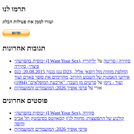
תרמו לנו
ועזרו לממן את פעילות הבלוג
תגובות אחרונות
״בוסית בהפרעה״ (I Want Your Sex), סקירה | סריטה
על
״ליקריץ
פיצה״, סקירה
נגנז בגנזך 20.08.2015: כנס D23, החלפת מזוזות מול רופאי אליל,
אירועי האמנות של השבוע הקרוב, מחרימים את סופר פארם ועוד
ועוד - ניימן
על
סרטים מן העבר: "ארבעת המופלאים" (1994)
אורי
על
פרסי אופיר 2026: המועמדים והמועמדות
פוסטים אחרונים
״בוסית בהפרעה״ (I Want Your Sex), סקירה
קולנוע של התפוצצות: מחווה לג'ון קסאווטס בסינמטק תל אביב
וחיפה
פרסי אופיר 2026: המועמדים והמועמדות