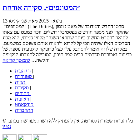
״המטונפים״, סקירה אורחת
13 בינואר 2015
מאת
שני קיניסו
"המטונפים" (The Dirties), סרטו החדש והמדובר של מאט ג'ונסון
שהוקרן לפני מספר חודשים בפסטיבל ירושלים, וזכה כמעט עם צאתו
לתואר "הסרט החשוב ביותר שתראו השנה" מקווין סמית׳, הוא מסוג
הסרטים האלו שיהיה הכי קל לקרוא ולראות אותם פשוטם כמשמעם.
במקרה שלו זה אומר להסתכל עליו כעל כרוניקה קולנועית נוספת של
בריונות ואכזריות סדרתית בבית ספר תיכון, המובילה לתגובתו הנקמנית
והקשה…
להמשך קריאה
|
דף הבית
|
קטגוריות
|
תגיות
|
סקירות
|
ניתוחים
|
ראיונות
|
פודקאסט
התחברות
© כל הזכויות שמורות לסריטה, אין להעתיק ללא רשות מפורשת בכתב.
נט יו