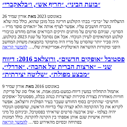
״בועת הביני״, ״חריף אש״, ו״בלאקברי״
26 באוגוסט 2023
מאת
אורון שמיר
ההצלחה של ״ברבי״ בבתי הקולנוע חריגה בכל מובן שהוא, כולל כזה שלא
בהכרח חושבים עליו. אפשר לצרף אותה אל ״האחים סופר מריו –
הסרט״, שניהם סרטים על מותגים ותיקים הבוראים אותם מחדש כגיבורי
קולנוע המתאימים לעידן הנוכחי. אבל אם נסתכל על שנת 2023 בקולנוע,
היה סביר יותר שהסרט על מריו היה מתמקד בהמצאת משחק המחשב
היפני ומקורות ההשראה האיטלקית-אמריקאית שלו,…
להמשך קריאה
פסטיבל ״אופקים חדשים״, ורוצלאב 2016: דיווח
שני – ״ארצות הברית של אהבה״, ״אדרלי״,
״מבצע מפולת״, ״שליטה יצירתית״
9 באוגוסט 2016
מאת
אורון שמיר
אתמול התחלתי במעין דיווח-כמעט-בזמן-אמת, או אולי סוג של פריקת
חוויות מאוחרת בצורת סקירות קצרצרות כנהוג בבלוג, מפסטיבל ״אופקים
חדשים״ שהתקיים בסוף החודש שעבר בעיר הפולנית ורוצלאב. אפשר
לקרוא את כל ההקדמה הלא קצרה שלי בדיווח הראשון, שהפוסט הנוכחי
יהיה בצלמו - שוב ארבעה סרטים שראיתי בפסטיבל, וביניהם כל מיני
חוויות אישיות שגם אותן אספתי בין הקרנה להקרנה. כולל תמונות
בפתיחה ובסיום מהאירוע כפי…
להמשך קריאה