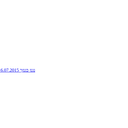
נגנז בגנזך 16.07.2015: פלוטו, אספנית ספרי אוכל, האביב הכורדי, בית ספר לשותים מתחילים ועוד ועוד - ניימן