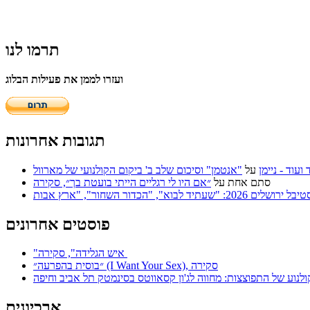
תרמו לנו
ועזרו לממן את פעילות הבלוג
תגובות אחרונות
על
"אנטמן" וסיכום שלב ב' ביקום הקולנועי של מארוול
סתם אחת
על
״אם היו לי רגליים הייתי בועטת בך״, סקירה
פוסטים אחרונים
"איש הגלידה", סקירה
״בוסית בהפרעה״ (I Want Your Sex), סקירה
ולנוע של התפוצצות: מחווה לג'ון קסאווטס בסינמטק תל אביב וחיפה
ארכיונים