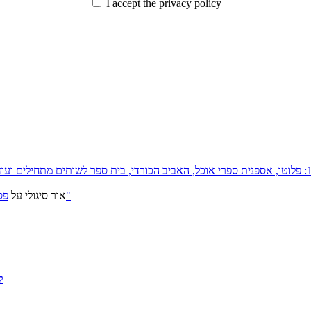
I accept the privacy policy
פסטיבל ירושלים 2026: "שעתיד לבוא", "הכדור השחור", "ארץ אבות"
אור סיגולי
על
ק