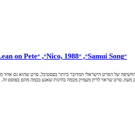
פסטיבל ונציה 2017 – דיווח שני: ״פוקסטרוט״, ״Lean on Pete״, ״Nico, 1988״, ״Samui Song״
ק מעוז, סרט שראוי לדיון מעמיק מכמה בחינות שאגע בכמה מהם בפוסט זה.