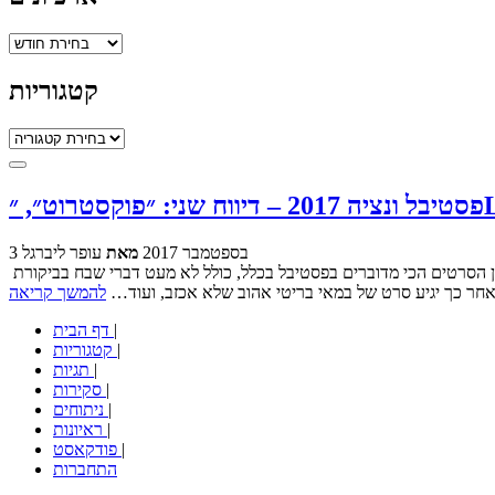
ארכיונים
קטגוריות
קטגוריות
3 בספטמבר 2017
מאת
עופר ליברגל
פסטיבל ונציה נמצא בעיצומו ואחד השיאים של הימים הראשונים היה החשיפה של הסרט הישראלי המדובר ביותר בפסטיבל, סרט שהוא גם אחד מן הסרטים הכי מדוברים בפסטיבל בכלל, כולל לא מעט דברי שבח בביקורת
 אחר כך יגיע סרט של במאי בריטי אהוב שלא אכזב, ועוד…
להמשך קריאה
|
דף הבית
|
קטגוריות
|
תגיות
|
סקירות
|
ניתוחים
|
ראיונות
|
פודקאסט
התחברות