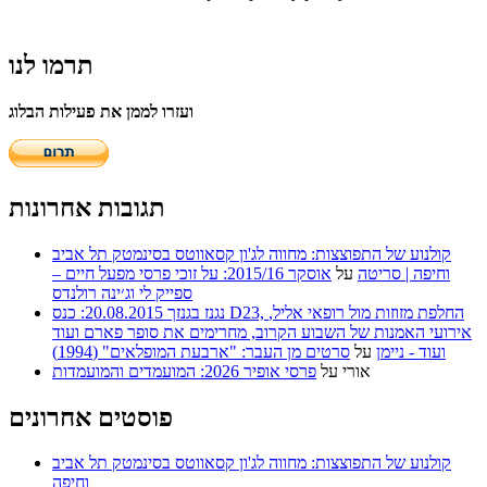
תרמו לנו
ועזרו לממן את פעילות הבלוג
תגובות אחרונות
קולנוע של התפוצצות: מחווה לג'ון קסאווטס בסינמטק תל אביב
וחיפה | סריטה
על
אוסקר 2015/16: על זוכי פרסי מפעל חיים –
ספייק לי וג׳ינה רולנדס
נגנז בגנזך 20.08.2015: כנס D23, החלפת מזוזות מול רופאי אליל,
אירועי האמנות של השבוע הקרוב, מחרימים את סופר פארם ועוד
ועוד - ניימן
על
סרטים מן העבר: "ארבעת המופלאים" (1994)
אורי
על
פרסי אופיר 2026: המועמדים והמועמדות
פוסטים אחרונים
קולנוע של התפוצצות: מחווה לג'ון קסאווטס בסינמטק תל אביב
וחיפה