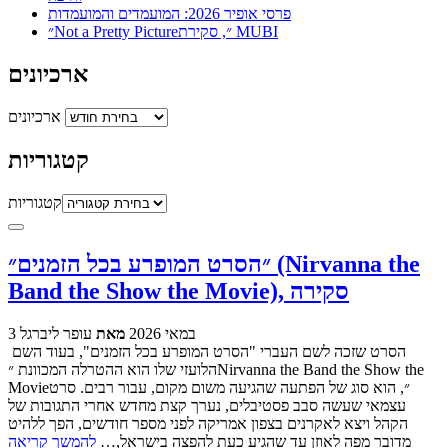
פרסי אופיר 2026: המועמדים והמועמדות
״Not a Pretty Picture״, סקירת MUBI
ארכיונים
ארכיונים
קטגוריות
קטגוריות
״הסרט המופרע בכל הזמנים״ (Nirvanna the
Band the Show the Movie), סקירה
3 במאי 2026
מאת
עופר ליברגל
הסרט שזכה לשם העברי "הסרט המופרע בכל הזמנים", בעוד השם
הלועזי שלו הוא ההטרלה המכוונת ״Nirvanna the Band the Show the
Movie״, הוא סוג של הפתעה שהגיעה משום מקום, עבור רבים. סרט
עצמאי שעשה סבב פסטיבלים, נערך קצת מחדש אחרי התגובות של
הקהל ויצא לאקרנים בצפון אמריקה לפני מספר חודשים, הפך ללהיט
מדובר מפה לאוזן עד שהגיע כעת להפצה בישראל,…
להמשך קריאה