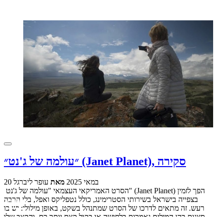
״עולמה של ג'נט״ (Janet Planet), סקירה
20 במאי 2025
מאת
עופר ליברגל
הסרט האמריקאי העצמאי "עולמה של ג'נט" (Janet Planet) הפך לזמין
בצפייה בישראל בשירותי הסטרימינג, כולל נטפליקס ואפל, בלי הרבה
רעש. זה מתאים לדרכו של הסרט שמתנהל בשקט, באופן מילולי: יש בו
סצנות בהן המילים נאמרות בלחישה או בקול קצת יותר רם, והקצב שלו