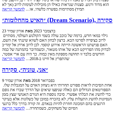
הוא מדוד ורגוע. סצנות שנראות כאילו הן מובילות לעימות לרוב (אך לא
תמיד) מסתיימות בפשרה כלשהי, או…
להמשך קריאה
״האיש מהחלומות״ (Dream Scenario), סקירה
23 בדצמבר 2023
מאת
אורון שמיר
גילוי במאי חדש, ברמה של כוכב עולה בשמי הקולנוע העולמי, מסתיים
לרוב בציפייה לסרטו הבא. ברצון לבחון האם לשווא שיננתי את השם,
האם פגישתנו הראשונה הייתה אירוע קוסמי. לכן לרוב ארוץ אל ימד״ב
לבדוק מהו הפרויקט הבא של אותו מטאור, וכשמדובר בהמתנה של כמה
חודשים בלבד זו תחושה מספקת מאין כמוה. כך היה עם ארי אסטר,
שהתפרץ אל חיינו ב-2018…
להמשך קריאה
״אני, טוניה״, סקירה
9 בפברואר 2018
מאת
אורון שמיר
אחת הסיבות לראות ספורט תחרותי היא ניצחון האדם על המגבלות שלו.
הספורטאים הגדולים הם כאלה שניפצו שיאים ועל הדרך שברו את גופם
כדי להשיג את הבלתי אפשרי. סיבה נוספת היא הגורם האנושי שצץ בזמן
הנסיונות להשיג התעלות עליו, לא בהכרח במובן של כשלונות אלא בעיקר
הרגעים בהם המכונה חוזרת להיות בנאדם. זה קורה בדרך כלל ברגעי
הסיום של משחקים, כשמתחרה…
להמשך קריאה