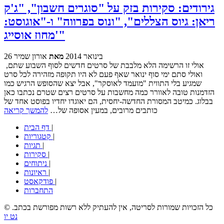
גירודים: סקירות בזק על "סוגרים חשבון", "ג'ק
ריאן: גיוס הצללים", "ונוס בפרווה" ו-"אוגוסט:
מחוז אוסייג'"
26 בינואר 2014
מאת
אורון שמיר
אולי זו הרשימה הלא מלבבת של סרטים חדשים לסוף השבוע שתם,
ואולי סתם ימי סוף ינואר שאף פעם לא היו תקופה מזהירה לכל סרט
שמגיע בלי התווית "מועמד לאוסקר", אבל יצא שהסופש הרגיש כמו
הזדמנות טובה לאוורר כמה מחשבות על סרטים רצים שטרם נכתבו כאן
בבלוג. כמיטב המסורת החדשה-יחסית, הם יאוגדו יחדיו בפוסט אחד של
כותבים מרובים, במעין אסופה של…
להמשך קריאה
|
דף הבית
|
קטגוריות
|
תגיות
|
סקירות
|
ניתוחים
|
ראיונות
|
פודקאסט
התחברות
© כל הזכויות שמורות לסריטה, אין להעתיק ללא רשות מפורשת בכתב.
נט יו