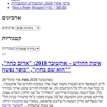
פרסי אופיר 2026: המועמדים והמועמדות
״Not a Pretty Picture״, סקירת MUBI
ארכיונים
ארכיונים
קטגוריות
קטגוריות
אימת החודש – אוקטובר 2018: "אדום כהה",
"הוא שם בחוץ", "כופר נפשה"
29 באוקטובר 2018
מאת
אור סיגולי
לרוב השאיפה היא לעשות משהו קצת אחר באימת החודש של אוקטובר,
כי בכל זאת חג ליל כל הקדושים וזה, או לפחות להרים פוסט ארוך מבדרך
כלל, אבל השנה בעקבות פרוייקט "האלווין" על שני חלקיו, הסרט עצמו,
פרויקט סטיבן קינג והשקעה של 10 שעות מזמני ב"מי מתגורר בבית היל"
של נטפליקס ומייק תעשה-לי-צ'יזבט פלאנאגן, נשארו עם מתכונת רגילה.
אני בטוח שתסלחו…
להמשך קריאה