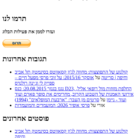
תרמו לנו
ועזרו לממן את פעילות הבלוג
תגובות אחרונות
קולנוע של התפוצצות: מחווה לג'ון קסאווטס בסינמטק תל אביב
וחיפה | סריטה
על
אוסקר 2015/16: על זוכי פרסי מפעל חיים –
ספייק לי וג׳ינה רולנדס
נגנז בגנזך 20.08.2015: כנס D23, החלפת מזוזות מול רופאי אליל,
אירועי האמנות של השבוע הקרוב, מחרימים את סופר פארם ועוד
ועוד - ניימן
על
סרטים מן העבר: "ארבעת המופלאים" (1994)
אורי
על
פרסי אופיר 2026: המועמדים והמועמדות
פוסטים אחרונים
קולנוע של התפוצצות: מחווה לג'ון קסאווטס בסינמטק תל אביב
וחיפה